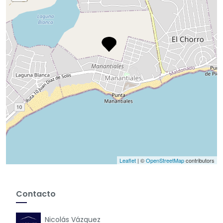
Leaflet
| ©
OpenStreetMap
contributors
Contacto
Nicolás Vázquez