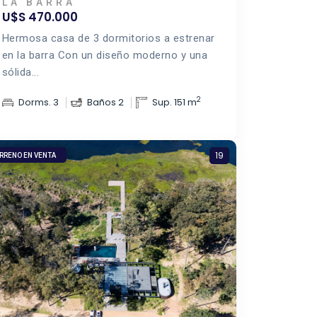
LA BARRA
U$S 470.000
Hermosa casa de 3 dormitorios a estrenar
en la barra Con un diseño moderno y una
sólida...
2
Dorms. 3
Baños 2
Sup. 151 m
19
RRENO EN VENTA