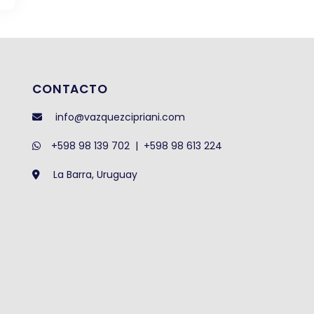
CONTACTO
info@vazquezcipriani.com
+598 98 139 702
|
+598 98 613 224
La Barra, Uruguay