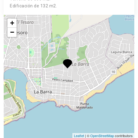
Edificación de 132 m2.
+
−
Leaflet
| ©
OpenStreetMap
contributors